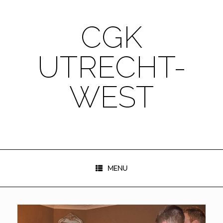
Ga
naar
de
CGK
inhoud
UTRECHT-
WEST
MENU