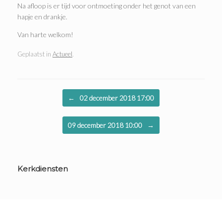
Na afloop is er tijd voor ontmoeting onder het genot van een
hapje en drankje.
Van harte welkom!
Geplaatst in
Actueel
.
Bericht navigatie
←
02 december 2018 17:00
09 december 2018 10:00
→
Kerkdiensten