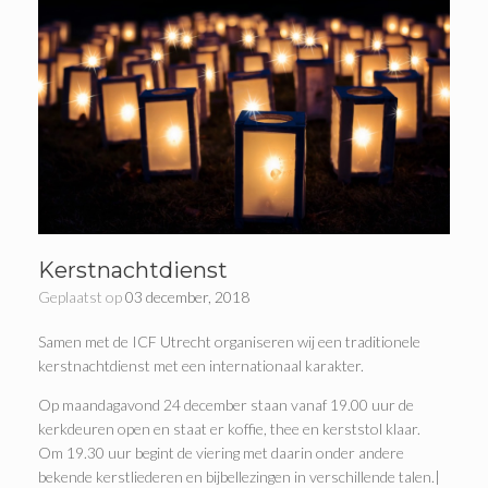
Kerstnachtdienst
Geplaatst op
03 december, 2018
Samen met de ICF Utrecht organiseren wij een traditionele
kerstnachtdienst met een internationaal karakter.
Op maandagavond 24 december staan vanaf 19.00 uur de
kerkdeuren open en staat er koffie, thee en kerststol klaar.
Om 19.30 uur begint de viering met daarin onder andere
bekende kerstliederen en bijbellezingen in verschillende talen.|