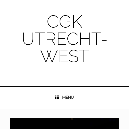
Ga
naar
de
CGK
inhoud
UTRECHT-
WEST
MENU