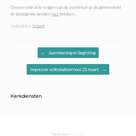
Om een indruk te krijgen van de avond kun je als gemeentelid
de bewegende beelden
hier
bekijken.
Geplaatst in
Actueel
.
Bericht navigatie
←
Jaarrekening en begroting
Impressie volleybaltoernooi 23 maart
→
Kerkdiensten
Thema door
SiteOrigin