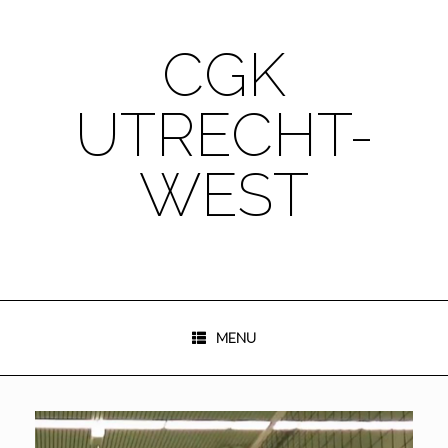
Ga
naar
de
CGK
inhoud
UTRECHT-
WEST
MENU