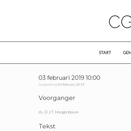
Ga
naar
de
CG
inhoud
START
GEM
03 februari 2019 10:00
Geplaatst op
03 februari, 2019
Voorganger
ds. D.J.T. Hoogenboom
Tekst