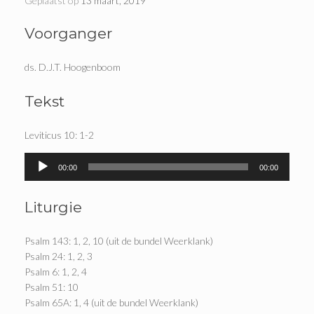
Geplaatst op
13 maart, 2019
Voorganger
ds. D.J.T. Hoogenboom
Tekst
Leviticus 10: 1-2
Audiospeler
00:00
00:00
Liturgie
Psalm 143: 1, 2, 10 (uit de bundel Weerklank)
Psalm 24: 1, 2, 3
Psalm 6: 1, 2, 4
Psalm 51: 10
Psalm 65A: 1, 4 (uit de bundel Weerklank)