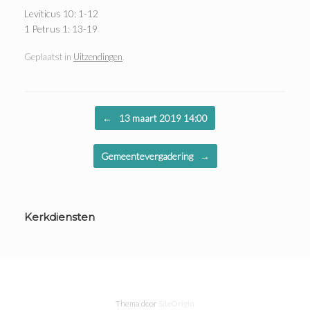
Leviticus 10: 1-12
1 Petrus 1: 13-19
Geplaatst in
Uitzendingen
.
Bericht navigatie
←
13 maart 2019 14:00
Gemeentevergadering
→
Kerkdiensten
Thema door
SiteOrigin