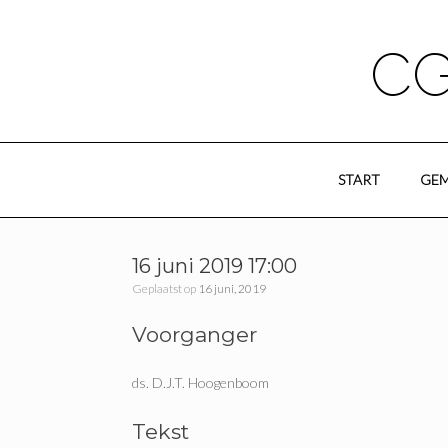
Ga
naar
de
CG
inhoud
START
GEM
16 juni 2019 17:00
Geplaatst op
16 juni, 2019
Voorganger
ds. D.J.T. Hoogenboom
Tekst