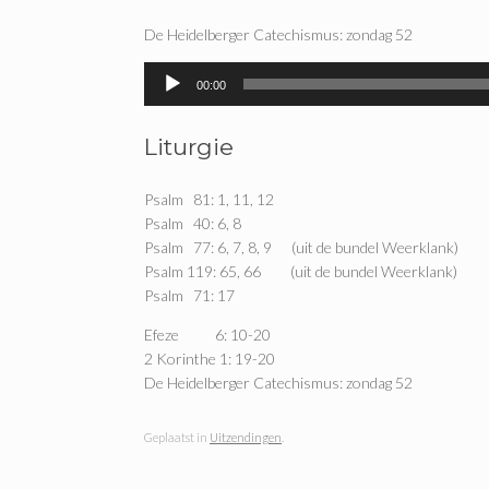
De Heidelberger Catechismus: zondag 52
Audiospeler
00:00
Liturgie
Psalm 81: 1, 11, 12
Psalm 40: 6, 8
Psalm 77: 6, 7, 8, 9 (uit de bundel Weerklank)
Psalm 119: 65, 66 (uit de bundel Weerklank)
Psalm 71: 17
Efeze 6: 10-20
2 Korinthe 1: 19-20
De Heidelberger Catechismus: zondag 52
Geplaatst in
Uitzendingen
.