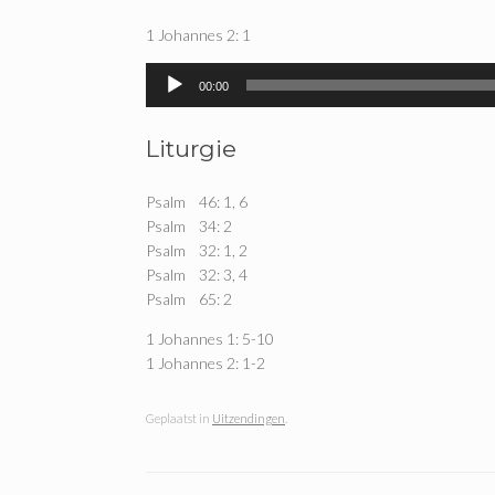
1 Johannes 2: 1
Audiospeler
00:00
Liturgie
Psalm 46: 1, 6
Psalm 34: 2
Psalm 32: 1, 2
Psalm 32: 3, 4
Psalm 65: 2
1 Johannes 1: 5-10
1 Johannes 2: 1-2
Geplaatst in
Uitzendingen
.