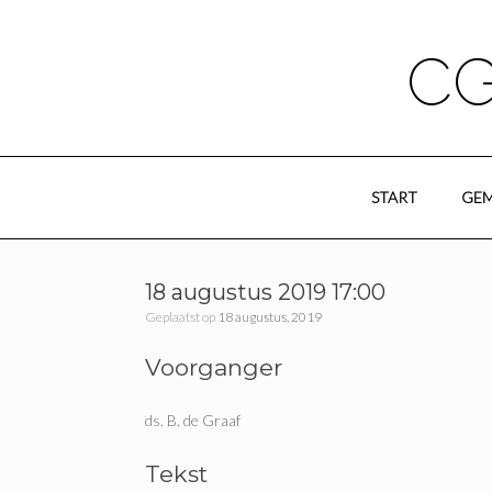
Ga
naar
de
CG
inhoud
START
GEM
18 augustus 2019 17:00
Geplaatst op
18 augustus, 2019
Voorganger
ds. B. de Graaf
Tekst