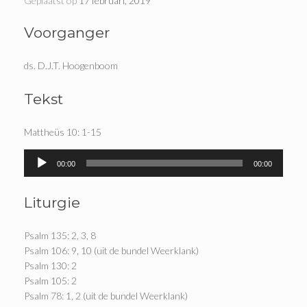
Geplaatst op
17 februari, 2019
Voorganger
ds. D.J.T. Hoogenboom
Tekst
Mattheüs 10: 1-15
Audiospeler
00:00
00:00
Liturgie
Psalm 135: 2, 3, 8
Psalm 106: 9, 10 (uit de bundel Weerklank)
Psalm 130: 2
Psalm 105: 2
Psalm 78: 1, 2 (uit de bundel Weerklank)