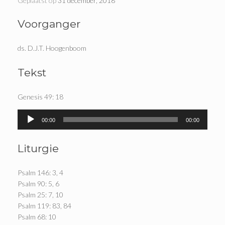
Geplaatst op
31 december, 2018
Voorganger
ds. D.J.T. Hoogenboom
Tekst
Genesis 49: 18
Audiospeler
00:00
00:00
Liturgie
Psalm 146: 3, 4
Psalm 90: 5, 6
Psalm 25: 7, 10
Psalm 119: 83, 84
Psalm 68: 10