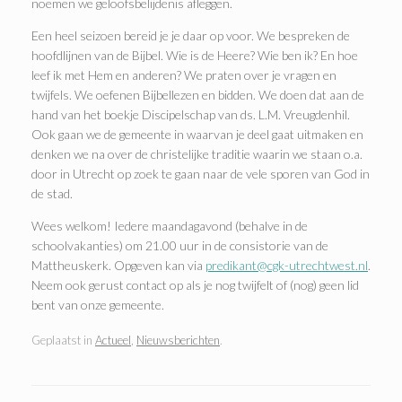
noemen we geloofsbelijdenis afleggen.
Een heel seizoen bereid je je daar op voor. We bespreken de
hoofdlijnen van de Bijbel. Wie is de Heere? Wie ben ik? En hoe
leef ik met Hem en anderen? We praten over je vragen en
twijfels. We oefenen Bijbellezen en bidden. We doen dat aan de
hand van het boekje Discipelschap van ds. L.M. Vreugdenhil.
Ook gaan we de gemeente in waarvan je deel gaat uitmaken en
denken we na over de christelijke traditie waarin we staan o.a.
door in Utrecht op zoek te gaan naar de vele sporen van God in
de stad.
Wees welkom! Iedere maandagavond (behalve in de
schoolvakanties) om 21.00 uur in de consistorie van de
Mattheuskerk. Opgeven kan via
predikant@cgk-utrechtwest.nl
.
Neem ook gerust contact op als je nog twijfelt of (nog) geen lid
bent van onze gemeente.
Geplaatst in
Actueel
,
Nieuwsberichten
.