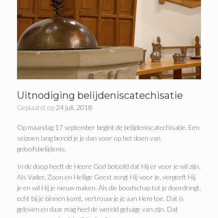
Uitnodiging belijdeniscatechisatie
Geplaatst op
24 juli, 2018
Op maandag 17 september begint de belijdeniscatechisatie. Een
seizoen lang bereid je je dan voor op het doen van
geloofsbelijdenis.
In de doop heeft de Heere God beloofd dat Hij er voor je wil zijn.
Als Vader, Zoon en Heilige Geest zorgt Hij voor je, vergeeft Hij
je en wil Hij je nieuw maken. Als die boodschap tot je doordringt,
echt bij je binnen komt, vertrouw je je aan Hem toe. Dat is
geloven en daar mag heel de wereld getuige van zijn. Dat