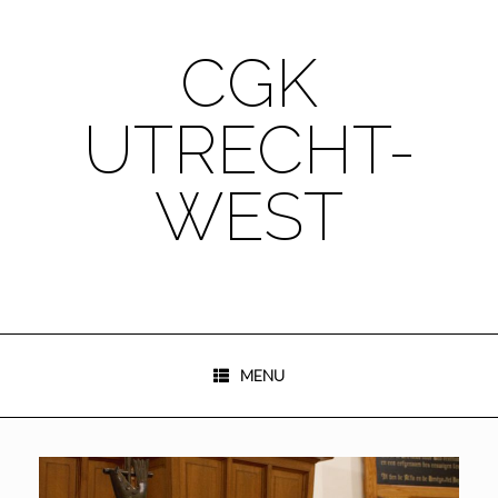
Ga
naar
de
CGK
inhoud
UTRECHT-
WEST
MENU